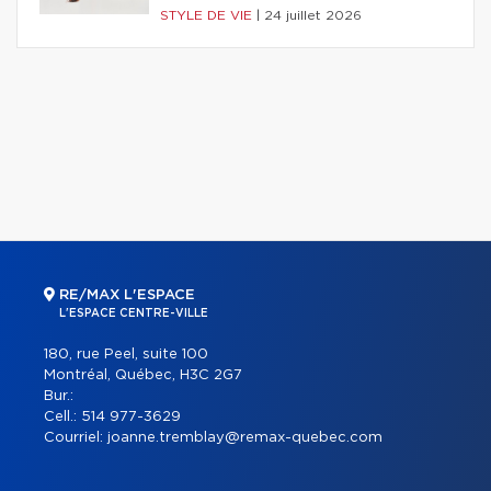
STYLE DE VIE
|
24 juillet 2026
RE/MAX L'ESPACE
L'ESPACE CENTRE-VILLE
180, rue Peel, suite 100
Montréal, Québec, H3C 2G7
Bur.:
Cell.:
514 977-3629
Courriel:
joanne.tremblay@remax-quebec.com