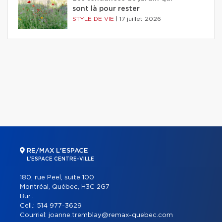
sont là pour rester
STYLE DE VIE
|
17 juillet 2026
RE/MAX L'ESPACE
L'ESPACE CENTRE-VILLE
180, rue Peel, suite 100
Montréal, Québec, H3C 2G7
Bur.:
Cell.:
514 977-3629
Courriel:
joanne.tremblay@remax-quebec.com