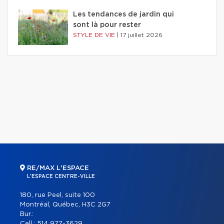
Les tendances de jardin qui
sont là pour rester
STYLE DE VIE
|
17 juillet 2026
RE/MAX L'ESPACE
L'ESPACE CENTRE-VILLE
180, rue Peel, suite 100
Montréal, Québec, H3C 2G7
Bur.:
Cell.:
514 977-3629