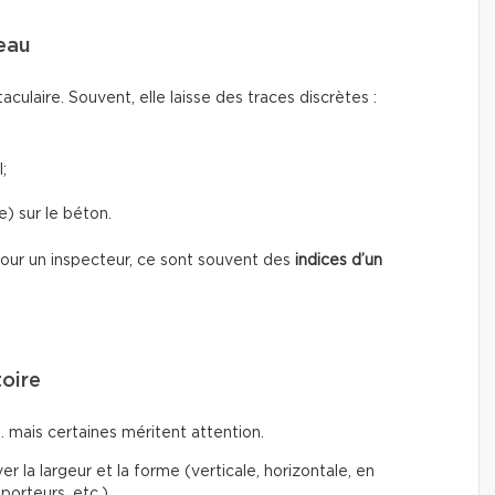
’eau
taculaire. Souvent, elle laisse des traces discrètes :
;
) sur le béton.
 Pour un inspecteur, ce sont souvent des
indices d’un
toire
… mais certaines méritent attention.
r la largeur et la forme (verticale, horizontale, en
porteurs, etc.)