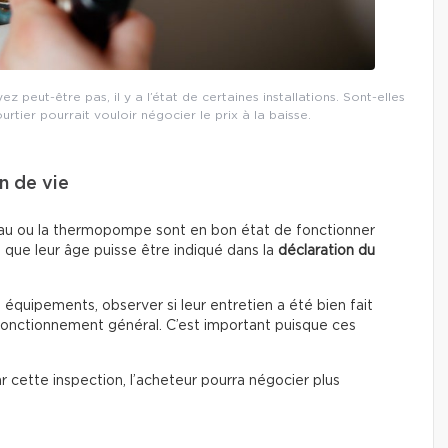
 peut-être pas, il y a l’état de certaines installations. Sont-elles
ourtier pourrait vouloir négocier le prix à la baisse.
n de vie
fe-eau ou la thermopompe sont en bon état de fonctionner
 que leur âge puisse être indiqué dans la
déclaration du
s équipements, observer si leur entretien a été bien fait
 fonctionnement général. C’est important puisque ces
par cette inspection, l’acheteur pourra négocier plus