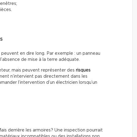
fenêtres;
ièces.
rs
s peuvent en dire long. Par exemple : un panneau
l’absence de mise à la terre adéquate.
heteur, mais peuvent représenter des
risques
ment n’intervient pas directement dans les
ander l’intervention d’un électricien lorsqu’un
is derrière les armoires? Une inspection pourrait
matériaux incompatibles ou des installations non